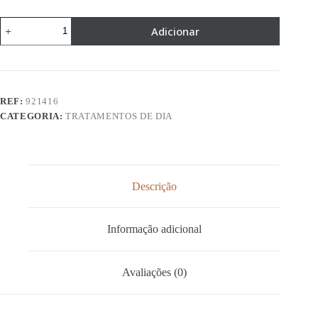
Quantidade
Adicionar
de
Gelée
Urban
Protect
REF:
921416
CATEGORIA:
TRATAMENTOS DE DIA
Descrição
Informação adicional
Avaliações (0)