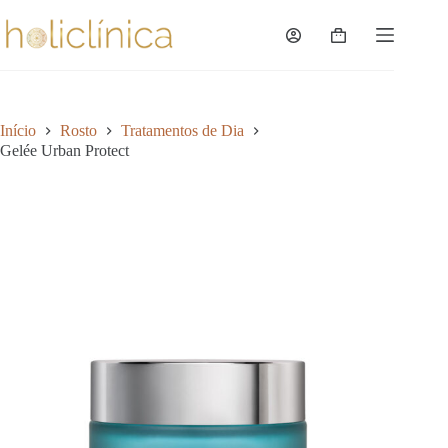
Pular
para
Carrinho
o
de
conteúdo
compras
Início
Rosto
Tratamentos de Dia
Gelée Urban Protect