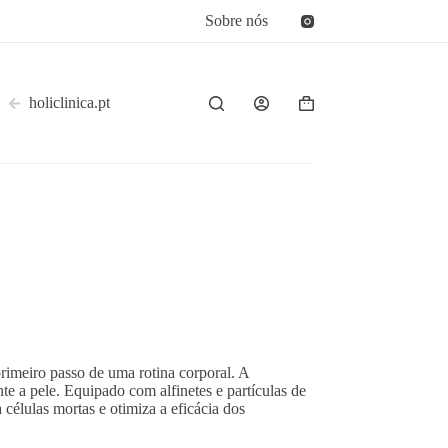
Sobre nós
holiclinica.pt
Carrinho
de
compras
primeiro passo de uma rotina corporal. A
nte a pele. Equipado com alfinetes e partículas de
 células mortas e otimiza a eficácia dos