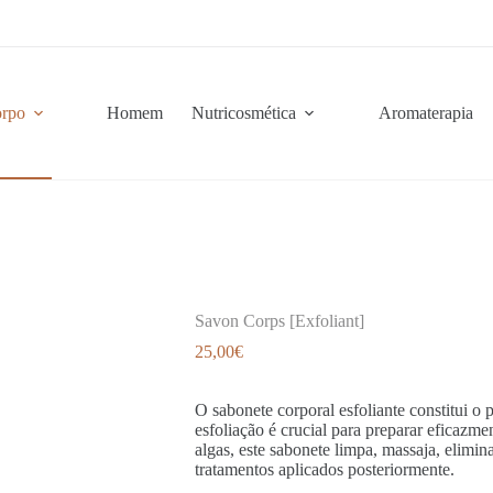
rpo
Homem
Nutricosmética
Aromaterapia
Savon Corps [Exfoliant]
25,00
€
O sabonete corporal esfoliante constitui o 
esfoliação é crucial para preparar eficazme
algas, este sabonete limpa, massaja, elimina
tratamentos aplicados posteriormente.