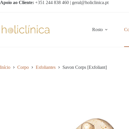
Pular
Apoio ao Cliente:
+351 244 838 460 | geral@holiclinica.pt
para
o
conteúdo
Rosto
Co
Início
Corpo
Esfoliantes
Savon Corps [Exfoliant]