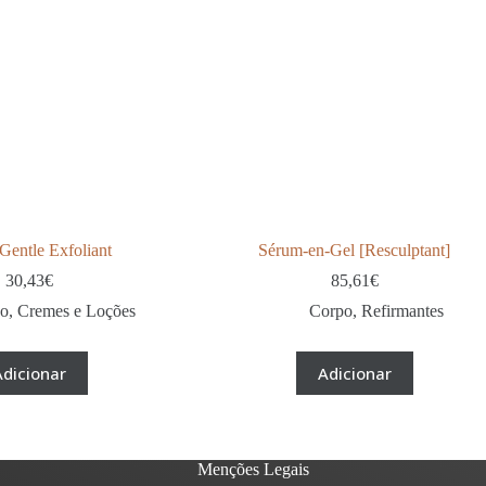
Gentle Exfoliant
Sérum-en-Gel [Resculptant]
30,43
€
85,61
€
po
,
Cremes e Loções
Corpo
,
Refirmantes
Adicionar
Adicionar
Menções Legais