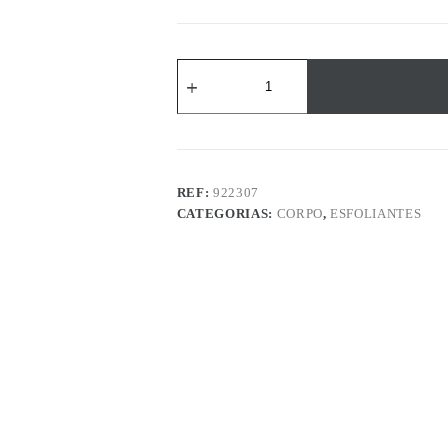
Quantidade
de
Savon
Corps
[Exfoliant]
REF:
922307
CATEGORIAS:
CORPO
,
ESFOLIANTES